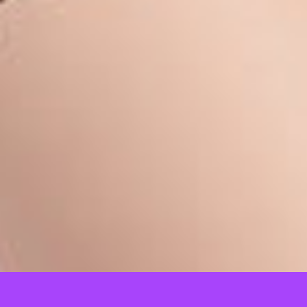
TELL US WHAT YOU THINK!