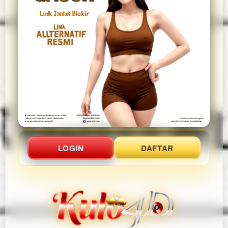
LOGIN
DAFTAR