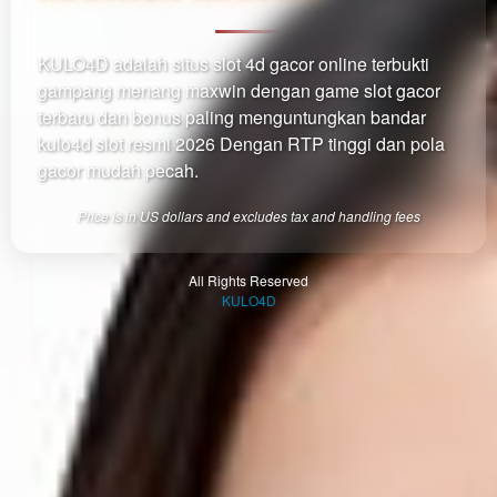
users
are not
KULO4D adalah situs slot 4d gacor online terbukti
charged
gampang menang maxwin dengan game slot gacor
for. The
total
terbaru dan bonus paling menguntungkan bandar
price
kulo4d slot resmi 2026 Dengan RTP tinggi dan pola
includes
gacor mudah pecah.
the item
price
Price is in US dollars and excludes tax and handling fees
and a
buyer
fee.
All Rights Reserved
KULO4D
View
license
details